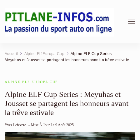
Pitlane Infos | Magazine &
Au cœur des stands : F1, Endurance, Rallye et analyses
mécaniques.
Actualité Sport Auto
Accueil
Alpine Elf Europa Cup
Alpine ELF Cup Series :
Meyuhas et Jousset se partagent les honneurs avant la trêve estivale
ALPINE ELF EUROPA CUP
Alpine ELF Cup Series : Meyuhas et
Jousset se partagent les honneurs avant
la trêve estivale
Yves Lefevere
Mise À Jour Le
9 Août 2025