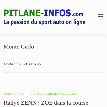
Pitlane Infos | Magazine &
Au cœur des stands : F1, Endurance, Rallye et analyses
mécaniques.
Actualité Sport Auto
Monte Carlo
Afficher : 1 - 3 of 3 Articles
MONTE CARLO
RALLYES ENERGIES NOUVELLES
Rallye ZENN : ZOE dans la course