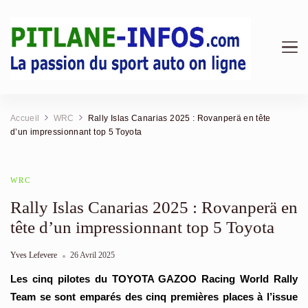
Pitlane Infos | Magazine &
Au cœur des stands : F1, Endurance, Rallye et analyses
mécaniques.
Actualité Sport Auto
Accueil
WRC
Rally Islas Canarias 2025 : Rovanperä en tête
d’un impressionnant top 5 Toyota
WRC
Rally Islas Canarias 2025 : Rovanperä en
tête d’un impressionnant top 5 Toyota
Yves Lefevere
26 Avril 2025
Les cinq pilotes du TOYOTA GAZOO Racing World Rally
Team se sont emparés des cinq premières places à l’issue