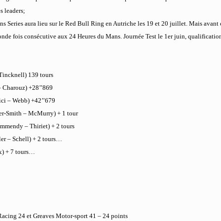
s leaders;
Series aura lieu sur le Red Bull Ring en Autriche les 19 et 20 juillet. Mais avant 
onde fois consécutive aux 24 Heures du Mans. Journée Test le 1er juin, qualification
Tincknell) 139 tours
– Charouz) +28’’869
ici – Webb) +42’’679
er-Smith – McMurry) + 1 tour
mmendy – Thiriet) + 2 tours
er – Schell) + 2 tours…
x) + 7 tours…
acing 24 et Greaves Motor-sport 41 – 24 points