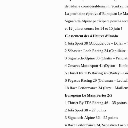
de réduire considérablement l’écart sur le
La prochaine épreuve d’European Le Mans 
Signatech-Alpine participera pour la sec
et 12 juin et course les 14 et 15 juin !
Classement des 4 Heures d’Imola
1 Jota Sport 38 (Albuquerque – Dolan – 
2 Sébastien Loeb Racing 24 (Capillaire 
3 Signatech-Alpine 36 (Chatin – Panciat
4 Greaves Motorsport 41 (Dyson – Kimb
5 Thiriet by TDS Racing 46 (Badey – Go
6 Pegasus Racing 29 (Coleman – Leutwil
18 Race Performance 34 (Frey – Mailleu
European Le Mans Series 2/5
1 Thiriet By TDS Racing 46 – 35 points
2 Jota Sport 38 – 27 points
3 Signatech-Alpine 36 – 25 points
4 Race Performance 34, Sébastien Loeb R