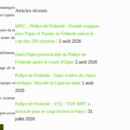
eumatiques
Articles récents
s l’après-
WRC – Rallye de Finlande : Doublé magique
arer de la
pour Pajari et Toyota, la Finlande passe le
e terme du
cap des 200 victoires !
2 août 2026
aillement,
Sami Pajari prend la tête du Rallye de
Finlande après le crash d’Ogier
2 août 2026
nage de la
Rallye de Finlande : Ogier maître du chaos
nordique, Neuville et Lappi au tapis
1 août
’équipe et
2026
en sixième
Rallye de Finlande – ES1 : TGR-WRT à
domicile pour le coup d’envoi à Harju !
31
près avoir
juillet 2026