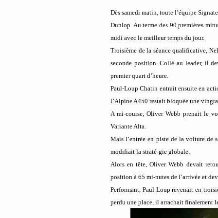
Dès samedi matin, toute l’équipe Signate
Dunlop. Au terme des 90 premières minute
midi avec le meilleur temps du jour.
Troisième de la séance qualificative, Nel
seconde position. Collé au leader, il 
premier quart d’heure.
Paul-Loup Chatin entrait ensuite en actio
l’Alpine A450 restait bloquée une vingta
A mi-course, Oliver Webb prenait le vo
Variante Alta.
Mais l’entrée en piste de la voiture de 
modifiait la straté-gie globale.
Alors en tête, Oliver Webb devait reto
position à 65 mi-nutes de l’arrivée et deva
Performant, Paul-Loup revenait en troisiè
perdu une place, il arrachait finalement l