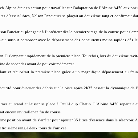
ch-Alpine était en action pour travailler sur l’adaptation de l’Alpine A450 aux pn
s d’essais libres, Nelson Panciatici se plaçait au deuxième rang et confirmait dan
son Panciatici plongeait à l’intérieur dès le premier virage de la course pour s’emp
devait surtout composer avec le dépassement des concurrents moins rapides dès l
n. Il s’emparait rapidement de la première place. Toutefois, lors du deuxième ravit
ine de secondes avant de pouvoir redémarrer.
lant et récupérait la première place grâce à un magnifique dépassement au frei
sécurité pour évacuer des débris sur la piste après 2h35 cassait la dynamique de l
urner au stand et laisser sa place à Paul-Loup Chatin. L’Alpine A450 repartait 
it encore ravitailler en fin de course.
me position avant de s’arrêter pour ajouter 35 litres d’essence dans le réservoir. A
e troisième rang à deux tours de l’arrivée.