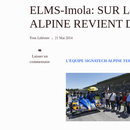
ELMS-Imola: SUR 
ALPINE REVIENT 
Yves Lefevere
21 Mai 2014
sur
Laisser un
L’ÉQUIPE SIGNATECH-ALPINE TE
ELMS-
commentaire
Imola:
SUR
LE
PODIUM
A
IMOLA,
ALPINE
REVIENT
DANS
LA
COURSE!