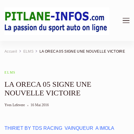
Pitlane Infos | Magazine &
Au cœur des stands : F1, Endurance, Rallye et analyses
mécaniques.
Actualité Sport Auto
Accueil
ELMS
LA ORECA 05 SIGNE UNE NOUVELLE VICTOIRE
ELMS
LA ORECA 05 SIGNE UNE
NOUVELLE VICTOIRE
Yves Lefevere
16 Mai 2016
THIRIET BY TDS RACING VAINQUEUR A IMOLA