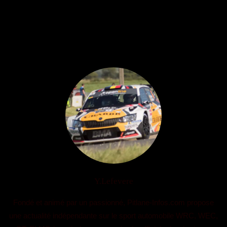
Y.Lefevere
Fondé et animé par un passionné, Pitlane-Infos.com propose
une actualité indépendante sur le sport automobile WRC, WEC,