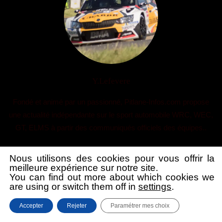
Y.Lefevere
Fondé et animé par un passionné, Pitlane-Infos.com propose
une actualité indépendante sur le sport automobile WRC, WEC,
GT, ELMS à partir des communiqués officiels des équipes..
Nous utilisons des cookies pour vous offrir la
meilleure expérience sur notre site.
You can find out more about which cookies we
are using or switch them off in
settings
.
Copyright 2024 : PITLANE-INFOS.COM
Blossom Magazine | Developpé
Accepter
Rejeter
Paramétrer mes choix
par
Blossom Themes
.
Propulsé par
WordPress
Politique de confidentialité