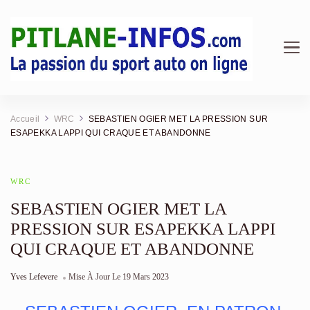
Pitlane Infos | Magazine &
Au cœur des stands : F1, Endurance, Rallye et analyses
mécaniques.
Actualité Sport Auto
Accueil
WRC
SEBASTIEN OGIER MET LA PRESSION SUR
ESAPEKKA LAPPI QUI CRAQUE ET ABANDONNE
WRC
SEBASTIEN OGIER MET LA
PRESSION SUR ESAPEKKA LAPPI
QUI CRAQUE ET ABANDONNE
Yves Lefevere
Mise À Jour Le
19 Mars 2023